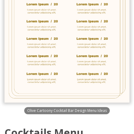
Olive Cartoony Cocktail Bar Design Menu Ideas
Cocktails Menu