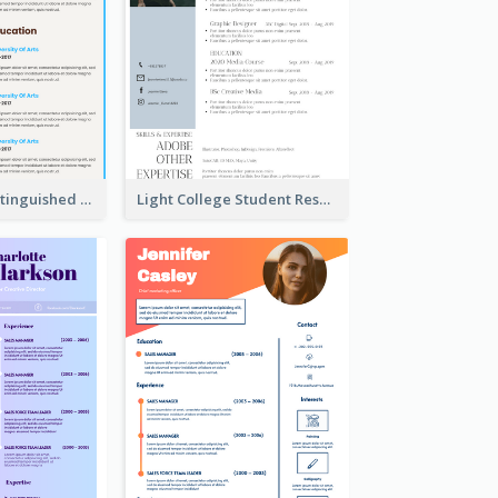
Dark Brown Distinguished Modern Resume
Light College Student Resume