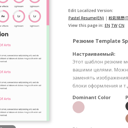
Edit Localized Version:
Pastel Resume(EN)
|
粉彩簡歷(T
View this page in:
EN
TW
CN
Резюме Template Spe
Настраиваемый:
Этот шаблон резюме мо
вашими целями. Можно
заменять изображения,
блоки оформления и т.
Dominant Color
P