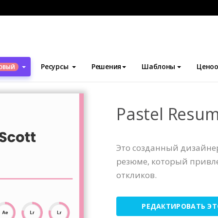
блоны
Резюме
Pastel Resume
Ресурсы
Решения
Шаблоны
Ценоо
ОВЫЙ
Pastel Resu
Это созданный дизайн
резюме, который привл
откликов.
РЕДАКТИРОВАТЬ Э