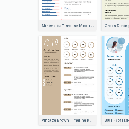
Minimalist Timeline Medical Student Resume
Vintage Brown Timeline Resume