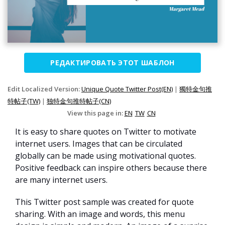
РЕДАКТИРОВАТЬ ЭТОТ ШАБЛОН
Edit Localized Version:
Unique Quote Twitter Post(EN)
|
獨特金句推
特帖子(TW)
|
独特金句推特帖子(CN)
View this page in:
EN
TW
CN
It is easy to share quotes on Twitter to motivate
internet users. Images that can be circulated
globally can be made using motivational quotes.
Positive feedback can inspire others because there
are many internet users.
This Twitter post sample was created for quote
sharing. With an image and words, this menu