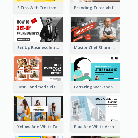
3 Tips With Creative Writing Youtube Thumbnails
Branding Tutorials for Design Youtube Thumbnail
Set Up Business Intro YouTube Thumbnail
Master Chef Sharing YouTube Thumbnail
Best Handmade Pizza Recipe YouTube Thumbnail
Lettering Workshop YouTube Thumbnail Design
Yellow And White Fashion Girl Photo Lookbook YouTube Thumbnail
Blue And White Architecture Summit YouTube Thumbnail