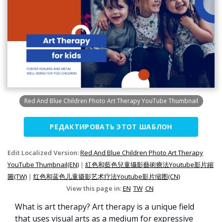
Red And Blue Children Photo Art Therapy YouTube Thumbnail
РЕДАКТИРОВАТЬ ЭТОТ ШАБЛОН
Edit Localized Version:
Red And Blue Children Photo Art Therapy
YouTube Thumbnail(EN)
|
紅色和藍色兒童攝影藝術療法Youtube影片縮
圖(TW)
|
红色和蓝色儿童摄影艺术疗法Youtube影片缩图(CN)
View this page in:
EN
TW
CN
What is art therapy? Art therapy is a unique field
that uses visual arts as a medium for expressive