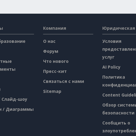
сы
Компания
Юридическая
бразование
О нас
Условия
предоставлен
Форум
услуг
атные
Что нового
AI Policy
ументы
Пресс-кит
Политика
Связаться с нами
конфиденциа
я
Sitemap
Content Guidel
/ Слайд-шоу
Обзор систем
н / Диаграммы
безопасности
Сообщить о
злоупотребле