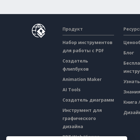
Продукт
Ресур
Набор инструментов
Ценоо
для работы с PDF
Блог
Создатель
Беспл
флипбуков
инстр
Animation Maker
Узнать
AI Tools
Знани
Создатель диаграмм
Книга 
Инструмент для
Дизай
графического
дизайна
PPT Web Viewer