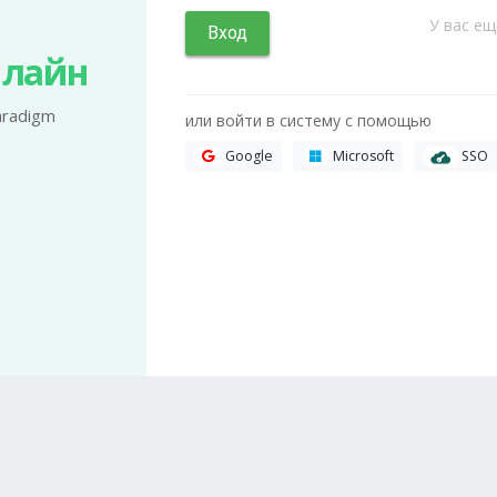
У вас ещ
Вход
нлайн
aradigm
или войти в систему с помощью
SSO
Google
Microsoft