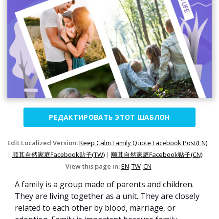
РЕДАКТИРОВАТЬ ЭТОТ ШАБЛОН
Edit Localized Version:
Keep Calm Family Quote Facebook Post(EN)
|
顺其自然家庭Facebook贴子(TW)
|
顺其自然家庭Facebook贴子(CN)
View this page in:
EN
TW
CN
A family is a group made of parents and children.
They are living together as a unit. They are closely
related to each other by blood, marriage, or