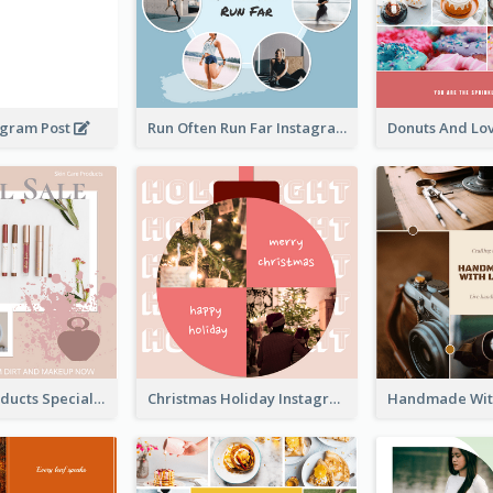
agram Post
Run Often Run Far Instagram Post
Skin Care Products Special Sale Instagram Post
Christmas Holiday Instagram Post