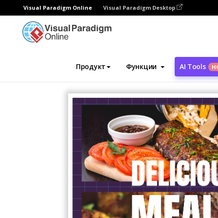
Visual Paradigm Online
Visual Paradigm Desktop
Инструмент графического дизайна
Ша
Продукт
Функции
AI Tools
Н