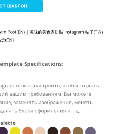
ТОТ ШАБЛОН
gram Post(EN)
|
美味的美食家拼貼 Instagram 帖子(TW)
子(CN)
mplate Specifications:
tagram можно настроить, чтобы создать
щий вашим требованиям. Вы можете
ание, заменять изображения, менять
удалять блоки оформления и т.д.
alette