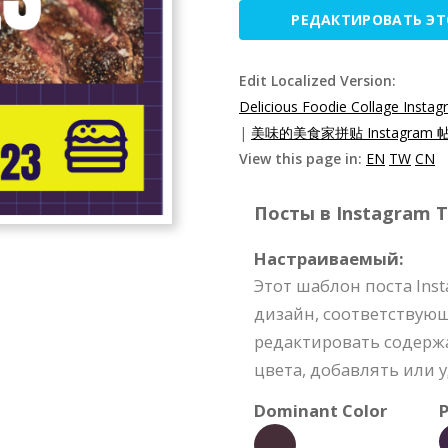
РЕДАКТИРОВАТЬ Э
Edit Localized Version:
Delicious Foodie Collage Insta
|
美味的美食家拼贴 Instagram 帖
View this page in:
EN
TW
CN
Посты в Instagram Te
Настраиваемый:
Этот шаблон поста Ins
дизайн, соответствую
редактировать содерж
цвета, добавлять или 
Dominant Color
P