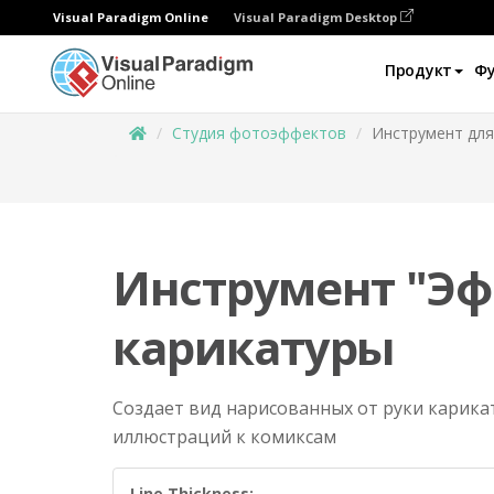
Visual Paradigm Online
Visual Paradigm Desktop
Продукт
Ф
Студия фотоэффектов
Инструмент для
Инструмент "Э
карикатуры
Создает вид нарисованных от руки карика
иллюстраций к комиксам
Line Thickness: