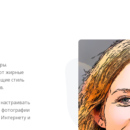
ры.
ют жирные
ющие стиль
в.
 настраивать
е фотографии
к Интернету и