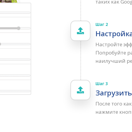
таких как Goog
Шаг 2
Настройка
Настройте эфф
Попробуйте р
наилучший ре
Шаг 3
Загрузит
После того ка
нажмите кнопк