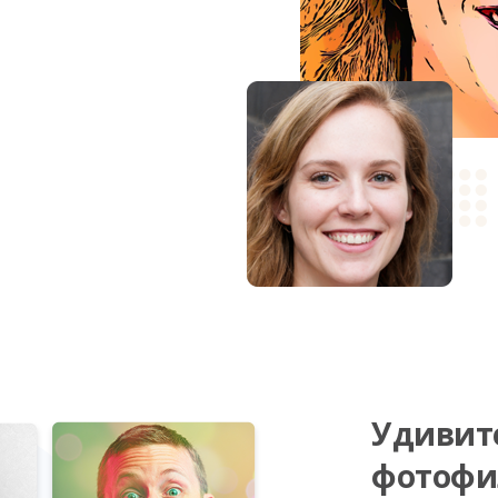
Удивит
фотофи