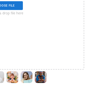
OOSE FILE
& drop file here