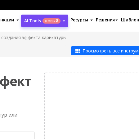
ункции
Ресурсы
Решения
Шабло
AI Tools
НОВЫЙ
 создания эффекта карикатуры
Просмотреть все инструм
ффект
тур или