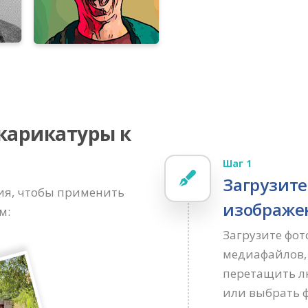
карикатуры к
Шаг 1
Загрузит
ия, чтобы применить
изображе
м:
Загрузите фот
медиафайлов,
перетащить л
или выбрать 