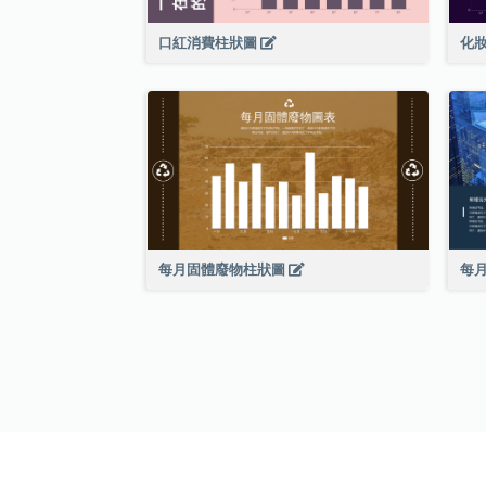
口紅消費柱狀圖
化
每月固體廢物柱狀圖
每