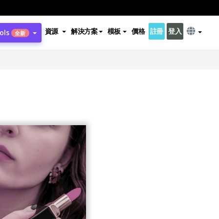
資源
解決方案
模板
價格
註冊
登入
ols
全新