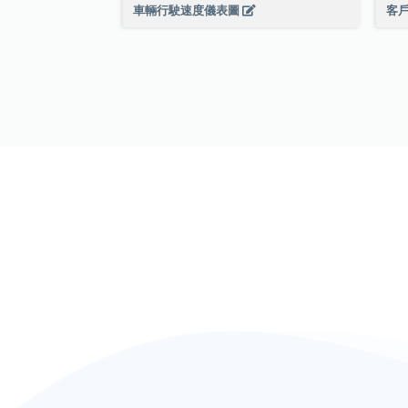
車輛行駛速度儀表圖
客