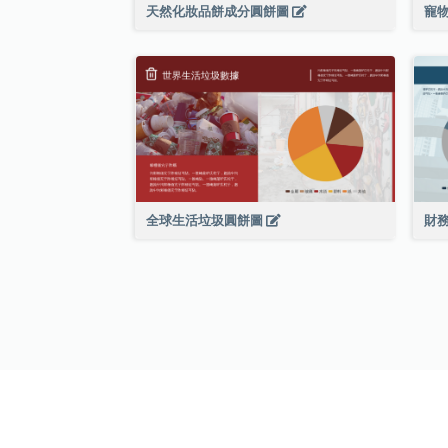
天然化妝品餅成分圓餅圖
寵
全球生活垃圾圓餅圖
財