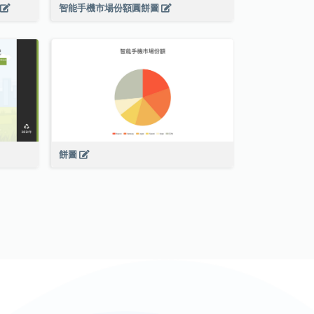
智能手機市場份額圓餅圖
餅圖