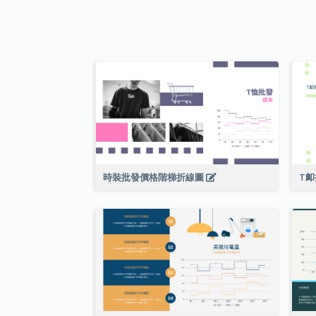
時裝批發價格階梯折線圖
T