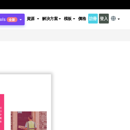
資源
解決方案
模板
價格
註冊
登入
ols
全新