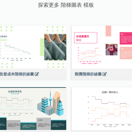
探索更多 階梯圖表 模板
卹批發成本階梯折線圖
郵費階梯折線圖