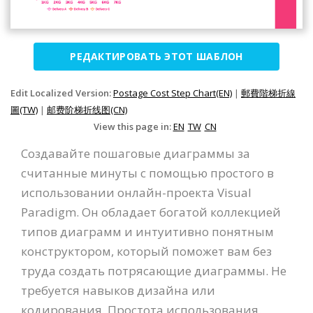
РЕДАКТИРОВАТЬ ЭТОТ ШАБЛОН
Edit Localized Version:
Postage Cost Step Chart(EN)
|
郵費階梯折線
圖(TW)
|
邮费阶梯折线图(CN)
View this page in:
EN
TW
CN
Создавайте пошаговые диаграммы за
считанные минуты с помощью простого в
использовании онлайн-проекта Visual
Paradigm. Он обладает богатой коллекцией
типов диаграмм и интуитивно понятным
конструктором, который поможет вам без
труда создать потрясающие диаграммы. Не
требуется навыков дизайна или
кодирования. Простота использования.