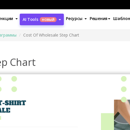
ункции
Ресурсы
Решения
Шабло
AI Tools
НОВЫЙ
аграммы
Cost Of Wholesale Step Chart
ep Chart