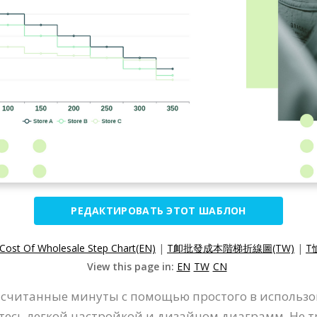
РЕДАКТИРОВАТЬ ЭТОТ ШАБЛОН
Cost Of Wholesale Step Chart(EN)
|
T卹批發成本階梯折線圖(TW)
|
T
View this page in:
EN
TW
CN
 считанные минуты с помощью простого в использ
тесь легкой настройкой и дизайном диаграмм. Не т