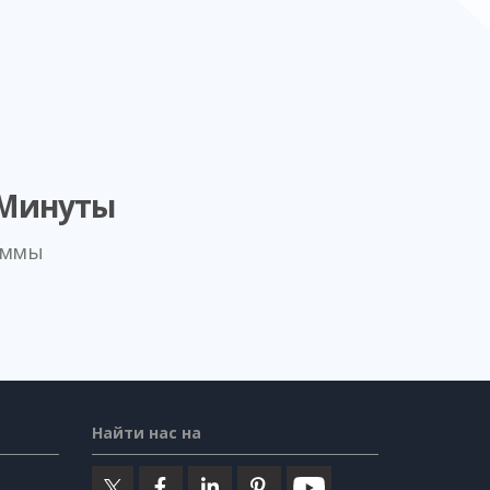
 Минуты
аммы
Найти нас на