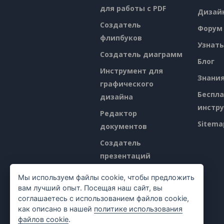
для работы с PDF
Дизай
Создатель
Форум
флипбуков
Узнать
Создатель диаграмм
Блог
Инструмент для
Знани
графического
Беспл
дизайна
инстр
Редактор
Sitema
документов
Создатель
презентаций
Редактор
Мы используем файлы cookie, чтобы предложить
электронных таблиц
вам лучший опыт. Посещая наш сайт, вы
соглашаетесь с использованием файлов cookie,
Ценообразование
как описано в нашей
политике использования
файлов cookie
.