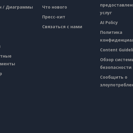
предоставлен
н / Диаграммы
Что нового
услуг
Пресс-кит
AI Policy
Связаться с нами
Политика
конфиденциа
я
Content Guidel
атные
Обзор систем
ументы
безопасности
p
Сообщить о
злоупотребле