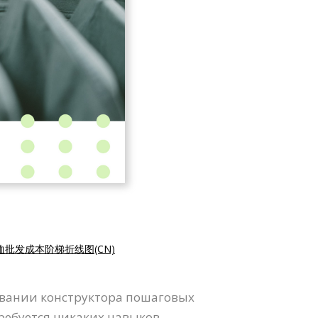
恤批发成本阶梯折线图(CN)
овании конструктора пошаговых
ребуется никаких навыков