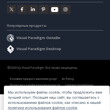
Популярные продукты
Visual Paradigm Онлайн
Visual Paradigm Desktop
©2026 by Visual Paradigm. Все права защищены.
Условия предоставления услуг
AI Policy
Политика конфиденциальности
Content Guidelines
Обзор системы безопасности
Мы используем файлы cookie, чтобы предложить вам
лучший опыт. Посещая наш сайт, вы соглашаетесь с
использованием файлов cookie, как описано в нашей
политике использования файлов cookie
.