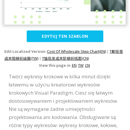
EDYTUJ TEN SZABLON
Edit Localized Version:
Cost Of Wholesale Step Chart(EN)
|
T卹批發
成本階梯折線圖(TW)
|
T恤批发成本阶梯折线图(CN)
View this page in:
EN
TW
CN
Twórz wykresy krokowe w kilka minut dzięki
łatwemu w użyciu kreatorowi wykresów
krokowych Visual Paradigm. Ciesz się łatwym
dostosowywaniem i projektowaniem wykresów.
Nie są wymagane żadne umiejętności
projektowania ani kodowania. Obsługiwane są
różne typy wykresów: wykresy krokowe, kołowe,