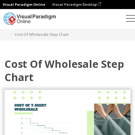
Visual Paradigm Online
Visual Paradigm Desktop
차트
템플릿
단계 차트
Cost Of Wholesale Step Chart
Cost Of Wholesale Step
Chart