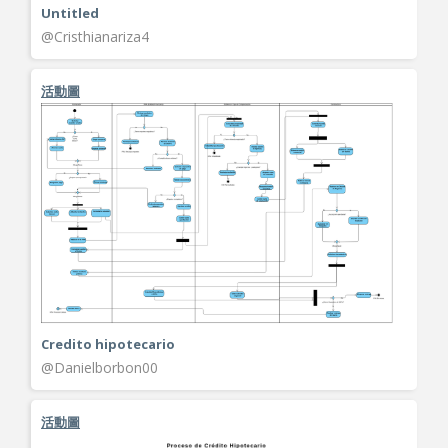
Untitled
@Cristhianariza4
活動圖
Credito hipotecario
@Danielborbon00
活動圖