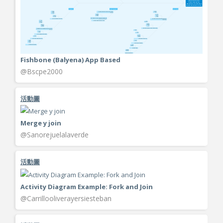
Fishbone (Balyena) App Based
@Bscpe2000
活動圖
Merge y join
@Sanorejuelalaverde
活動圖
Activity Diagram Example: Fork and Join
@Carrillooliverayersiesteban