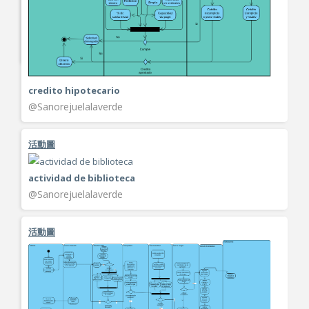
Untitled
@Cristhianariza4
credito hipotecario
@Sanorejuelalaverde
活動圖
actividad de biblioteca
@Sanorejuelalaverde
活動圖