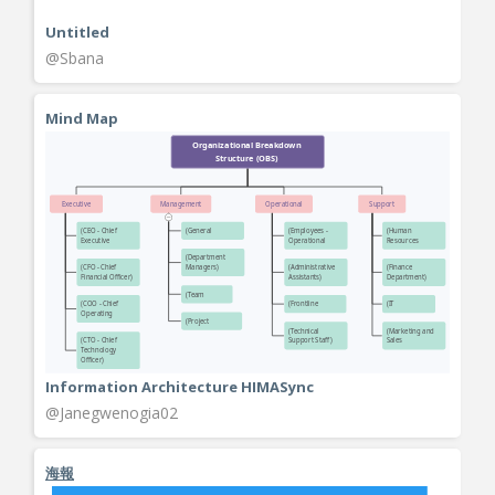
Untitled
@Sbana
Mind Map
Information Architecture HIMASync
@Janegwenogia02
海報