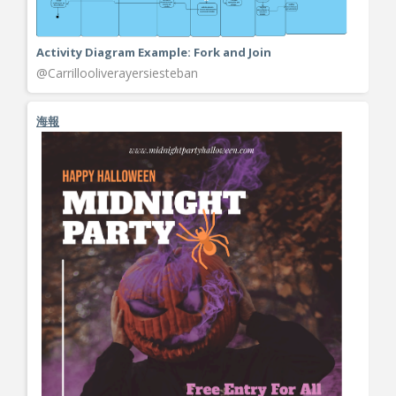
Activity Diagram Example: Fork and Join
@Carrillooliverayersiesteban
海報