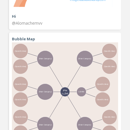
Hi
@Alomachemvv
Bubble Map