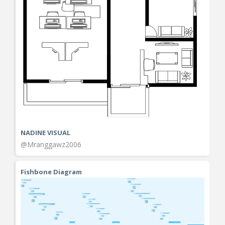
NADINE VISUAL
@Mranggawz2006
Fishbone Diagram