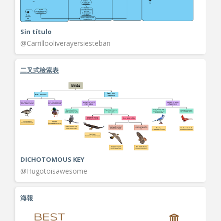
Sin título
@Carrillooliverayersiesteban
二叉式檢索表
DICHOTOMOUS KEY
@Hugotoisawesome
海報