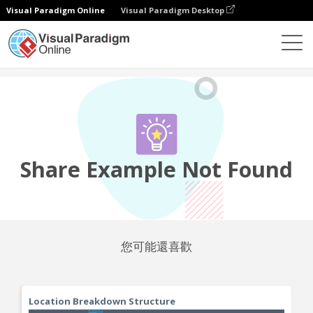
Visual Paradigm Online
Visual Paradigm Desktop
社區
分享
Share Example Not Found
您可能還喜歡
Location Breakdown Structure