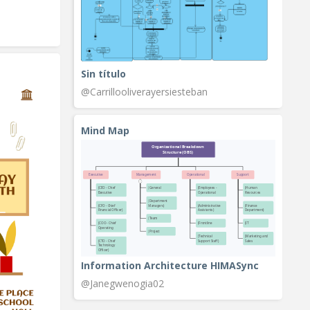
Sin título
@Carrillooliverayersiesteban
Mind Map
Information Architecture HIMASync
@Janegwenogia02