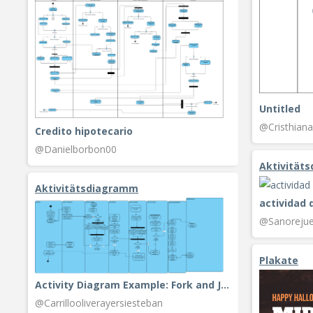
Untitled
@Cristhiana
Credito hipotecario
@Danielborbon00
Aktivität
Aktivitätsdiagramm
actividad 
@Sanorejue
Plakate
Activity Diagram Example: Fork and Join
@Carrillooliverayersiesteban