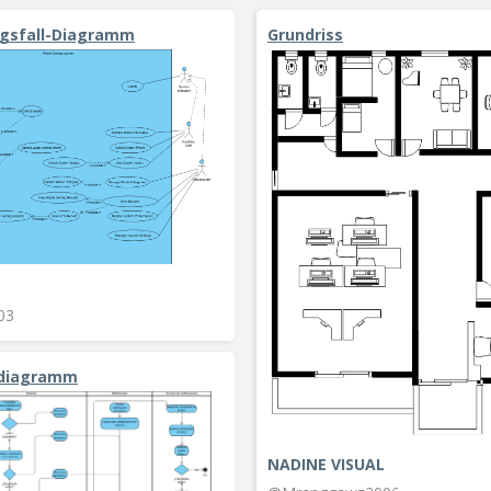
gsfall-Diagramm
Grundriss
03
sdiagramm
NADINE VISUAL