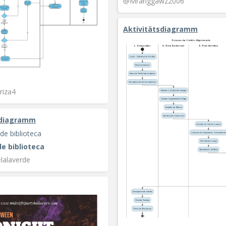
@Mranggawz2006
Aktivitätsdiagramm
riza4
sdiagramm
de biblioteca
lalaverde