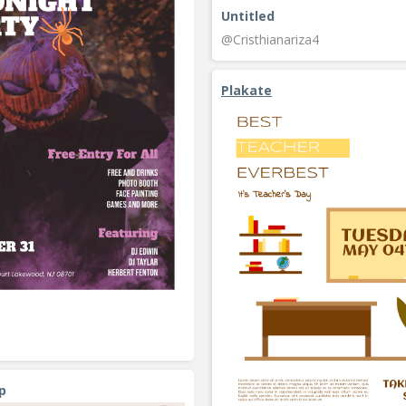
Untitled
@Cristhianariza4
Plakate
p