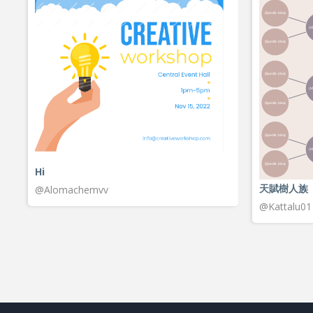
Hi
天賦樹人族
@Alomachemvv
@Kattalu01