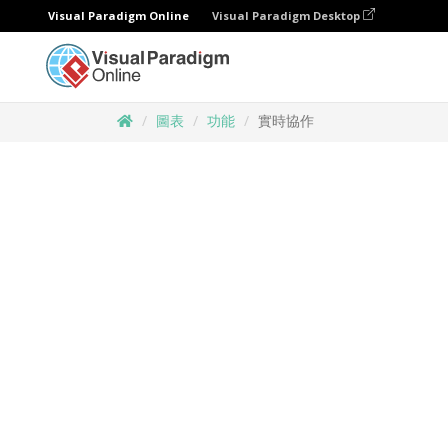
Visual Paradigm Online
Visual Paradigm Desktop
圖表
功能
實時協作