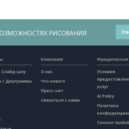
ВОЗМОЖНОСТЯХ РИСОВАНИЯ
Уз
сы
Компания
Юридическая
/ Слайд-шоу
О нас
Условия
предоставлен
н / Диаграммы
Что нового
услуг
Пресс-кит
AI Policy
Связаться с нами
Политика
конфиденциа
я
Content Guidel
атные