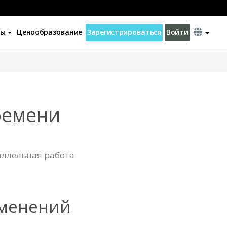
ны
Ценообразование
Зарегистрироваться
Войти
ремени
аллельная работа
зменений