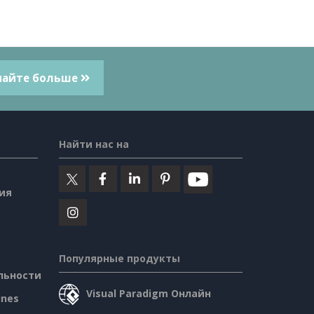
найте больше
Найти нас на
ия
Популярные продукты
льности
Visual Paradigm Онлайн
ines