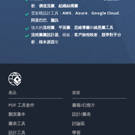
析
、
價值流圖
、
組織結構圖
雲架構設計工具：
AWS
、
Azure
、
Google Cloud
、
阿里巴巴
、
騰訊
強大的
流程圖
、
平面圖
、
思維導圖
和
維恩圖工具
流程圖圖設計器
。模板：
客戶旅程映射
，
競爭對手分
析
，
根本原因
等
產品
資源
PDF 工具套件
書籍/幻燈片
翻頁書本
設計/圖表
圖表工具
討論區
設計工具
學習