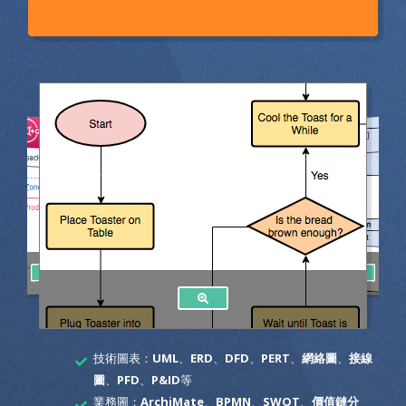
技術圖表：
UML
、
ERD
、
DFD
、
PERT
、
網絡圖
、
接線
圖
、
PFD
、
P&ID
等
業務圖：
ArchiMate
、
BPMN
、
SWOT
、
價值鏈分