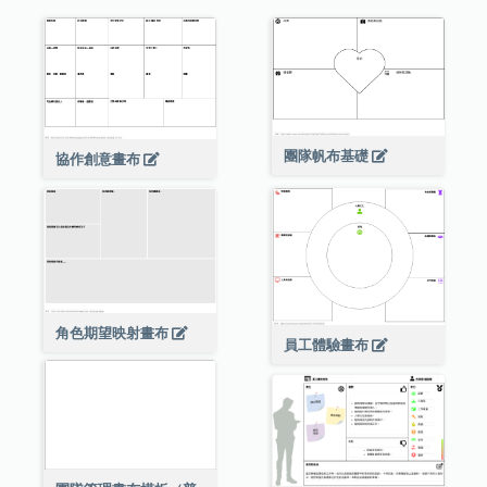
團隊帆布基礎
協作創意畫布
角色期望映射畫布
員工體驗畫布