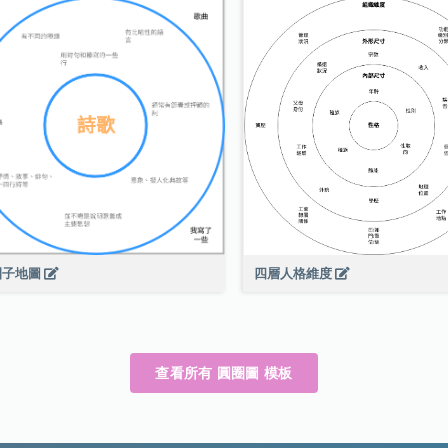
圈子地圖
四層人格維度
查看所有 圓圈圖 模板