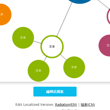
編輯此模板
Edit Localized Version:
Radiation(EN)
|
辐射(CN)