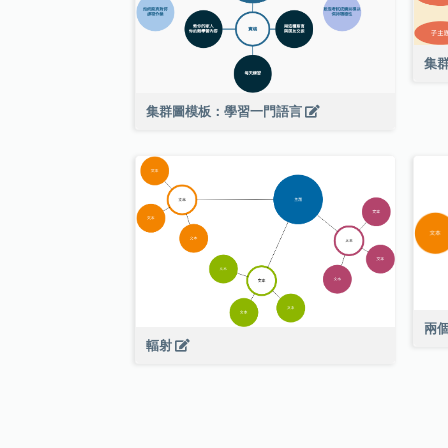
集
集群圖模板：學習一門語言
兩
輻射