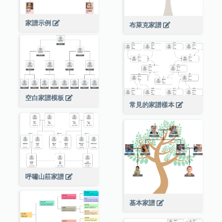
家譜示例
布萊克家譜
空白家譜模板
常見的家譜樣本
呼嘯山莊家譜
基本家譜