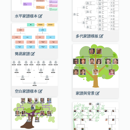
水平家譜樣本
多代家譜模板
簡易家譜
空白家譜樣本
家譜與背景