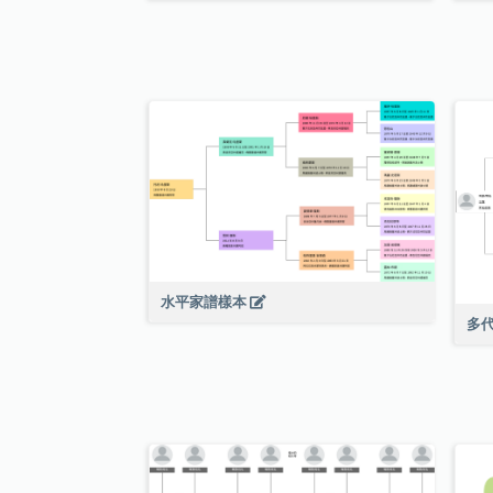
水平家譜樣本
多