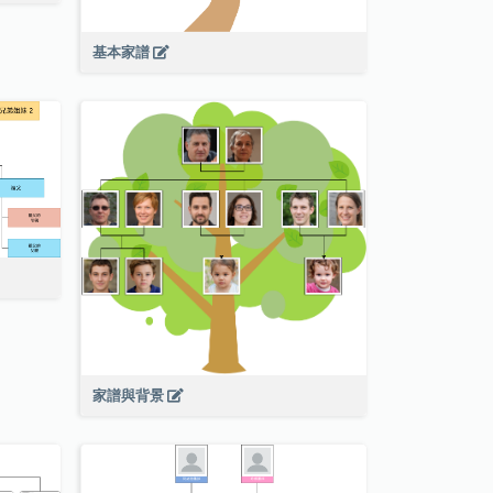
基本家譜
家譜與背景