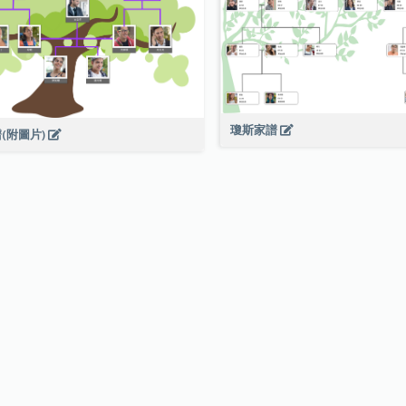
瓊斯家譜
(附圖片)