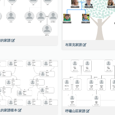
同的家譜
布萊克家譜
見的家譜樣本
呼嘯山莊家譜