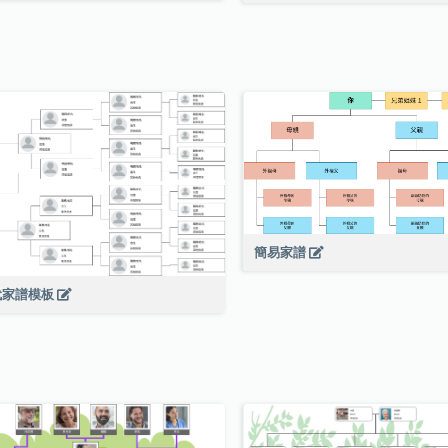
簡易家譜
代家譜模板