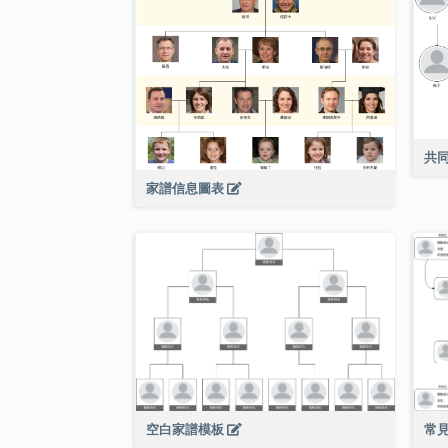
共
家譜信息圖表
常
空白家譜模板