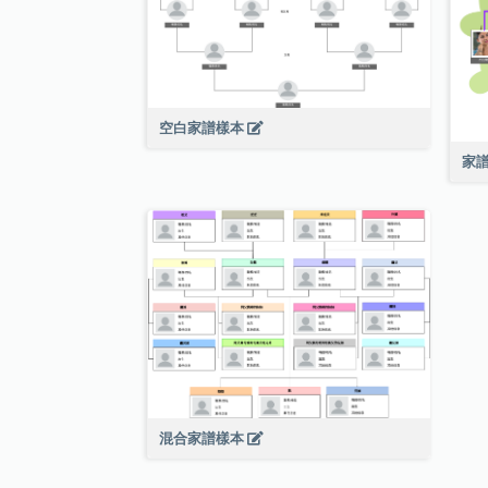
空白家譜樣本
家譜
混合家譜樣本