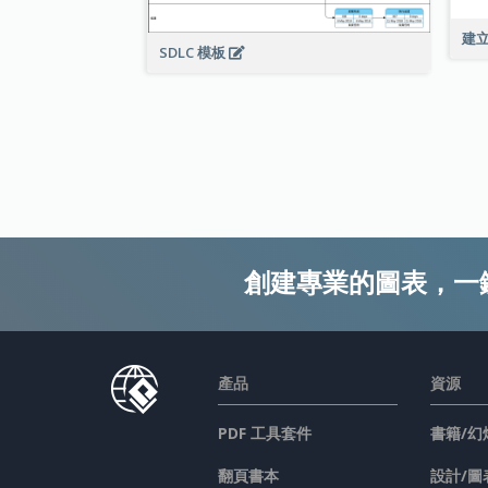
建
SDLC 模板
創建專業的圖表，一
產品
資源
PDF 工具套件
書籍/幻
翻頁書本
設計/圖