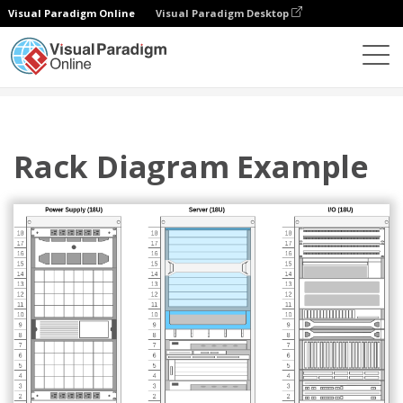
Visual Paradigm Online
Visual Paradigm Desktop
圖表
模板
機架圖
Rack Diagram Example
Rack Diagram Example