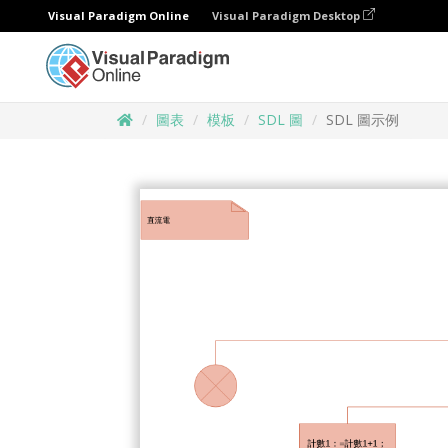
Visual Paradigm Online
Visual Paradigm Desktop
圖表
模板
SDL 圖
SDL 圖示例