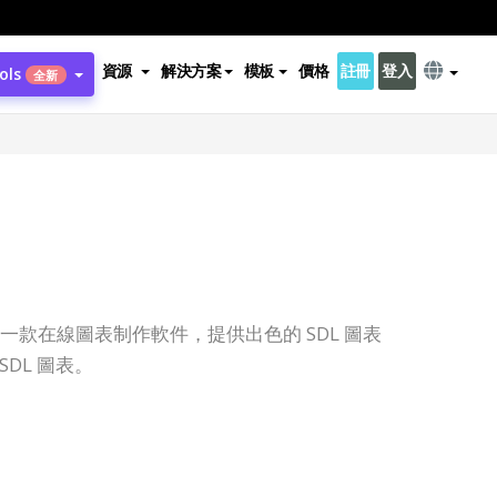
資源
解決方案
模板
價格
註冊
登入
ols
全新
nline 是一款在線圖表制作軟件，提供出色的 SDL 圖表
DL 圖表。