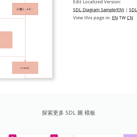
Edit Localized Version:
SDL Diagram Sample(EN)
|
SD
View this page in:
EN
TW
CN
探索更多 SDL 圖 模板