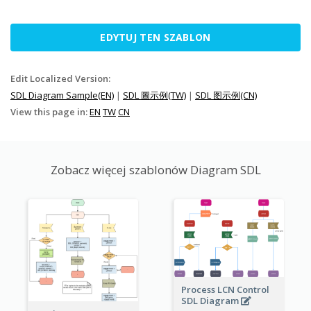
EDYTUJ TEN SZABLON
Edit Localized Version:
SDL Diagram Sample(EN)
|
SDL 圖示例(TW)
|
SDL 图示例(CN)
View this page in:
EN
TW
CN
Zobacz więcej szablonów Diagram SDL
Process LCN Control
SDL Diagram