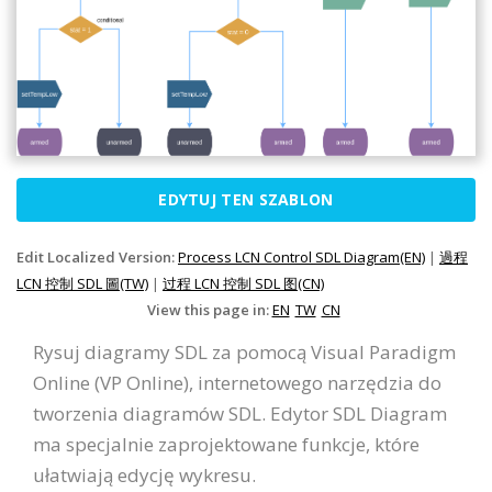
EDYTUJ TEN SZABLON
Edit Localized Version:
Process LCN Control SDL Diagram(EN)
|
過程
LCN 控制 SDL 圖(TW)
|
过程 LCN 控制 SDL 图(CN)
View this page in:
EN
TW
CN
Rysuj diagramy SDL za pomocą Visual Paradigm
Online (VP Online), internetowego narzędzia do
tworzenia diagramów SDL. Edytor SDL Diagram
ma specjalnie zaprojektowane funkcje, które
ułatwiają edycję wykresu.