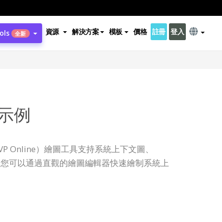
資源
解決方案
模板
價格
註冊
登入
ols
全新
示例
line（VP Online）繪圖工具支持系統上下文圖、
圖。您可以通過直觀的繪圖編輯器快速繪制系統上