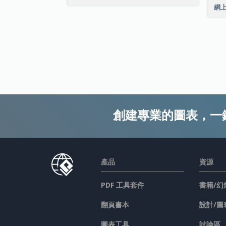
網
創建專業的圖表，一
產品
資源
PDF 工具套件
書籍/幻
翻頁書本
設計/圖
圖表工具
討論區