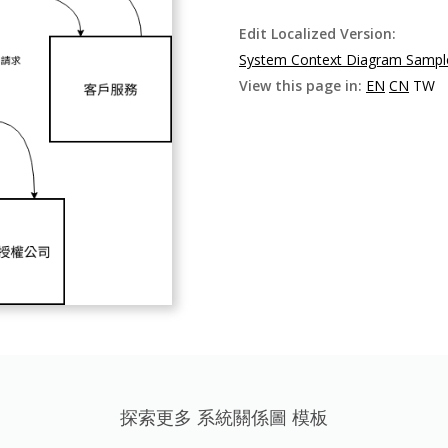
Edit Localized Version:
System Context Diagram Sampl
View this page in:
EN
CN
TW
探索更多 系統關係圖 模板