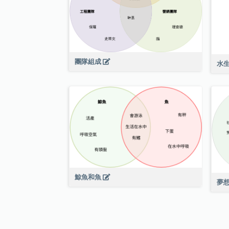
團隊組成
水
鯨魚和魚
夢