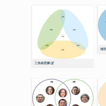
哺
三角維恩圖