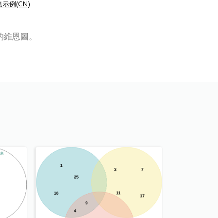
示例(CN)
業的維恩圖。