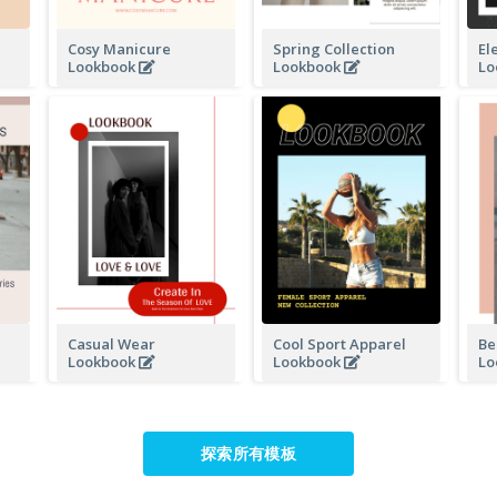
Cosy Manicure
Spring Collection
El
Lookbook
Lookbook
Lo
Casual Wear
Cool Sport Apparel
Be
Lookbook
Lookbook
Lo
探索所有模板