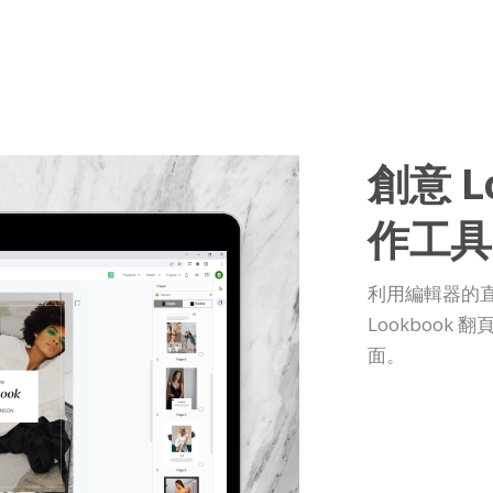
創意 L
作工具
利用編輯器的
Lookboo
面。