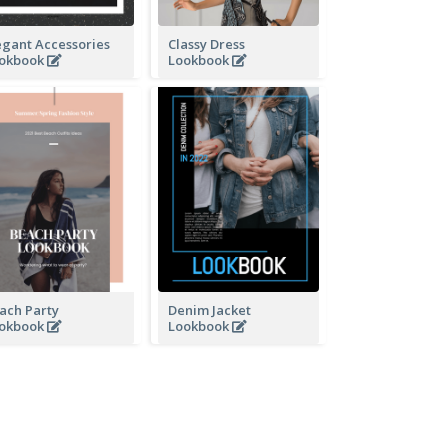
egant Accessories
Classy Dress
okbook
Lookbook
ach Party
Denim Jacket
okbook
Lookbook