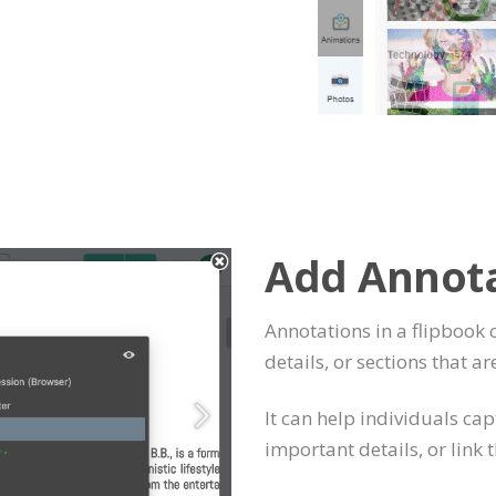
Add Annot
Annotations in a flipbook 
details, or sections that ar
It can help individuals ca
important details, or link 