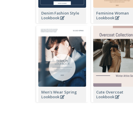
Denim Fashion Style
Feminine Woman
Lookbook
Lookbook
Men's Wear Spring
Cute Overcoat
Lookbook
Lookbook