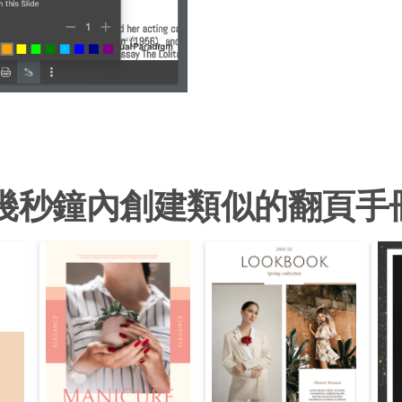
幾秒鐘內創建類似的翻頁手冊.