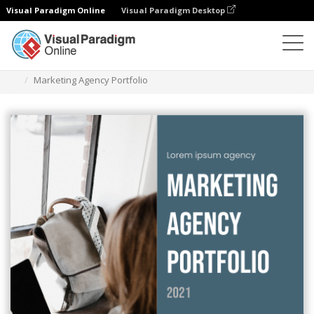
Visual Paradigm Online
Visual Paradigm Desktop
翻頁書本
模板
業務簡介
Marketing Agency Portfolio