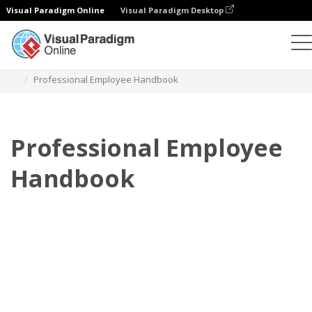
Visual Paradigm Online
Visual Paradigm Desktop
翻頁書本
模板
員工手冊
Professional Employee Handbook
Professional Employee
Handbook