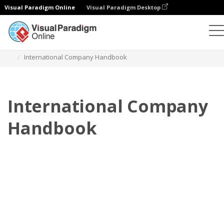
Visual Paradigm Online
Visual Paradigm Desktop
翻頁書本
模板
員工手冊
International Company Handbook
International Company
Handbook