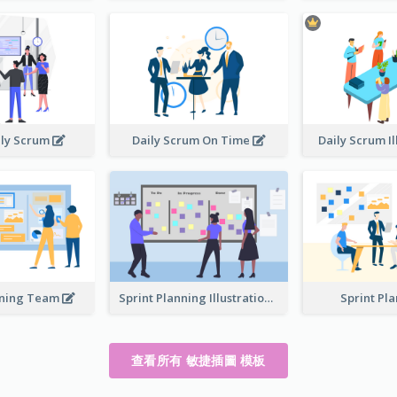
ily Scrum
Daily Scrum On Time
Daily Scrum Il
nning Team
Sprint Planning Illustration
Sprint Pl
查看所有 敏捷插圖 模板