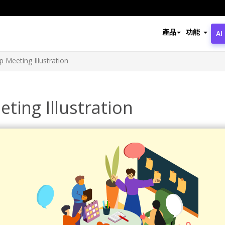
產品
功能
AI
 Meeting Illustration
ting Illustration