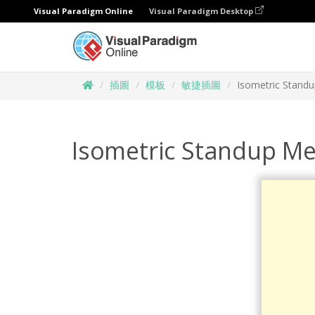
Visual Paradigm Online
Visual Paradigm Desktop
插圖
模板
敏捷插圖
Isometric Standup
Isometric Standup Mee