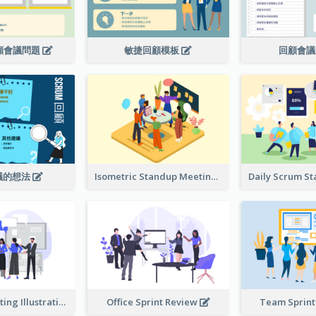
回顧會議問題
敏捷回顧模板
回顧會
議的想法
Isometric Standup Meeting Illustration
Standup Meeting Illustration
Office Sprint Review
Team Sprin