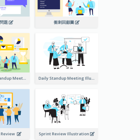
議問題
衝刺回顧圖
Daily Scrum Standup Meeting Illustration
Daily Standup Meeting Illustration
t Review
Sprint Review Illustration