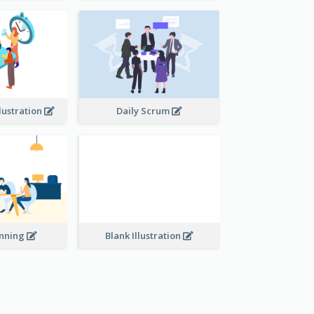
lustration
Daily Scrum
Blank Illustration
anning