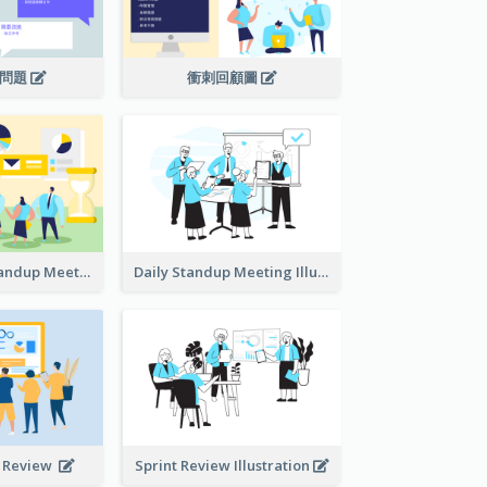
議問題
衝刺回顧圖
Daily Scrum Standup Meeting Illustration
Daily Standup Meeting Illustration
t Review
Sprint Review Illustration