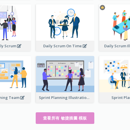
ily Scrum
Daily Scrum On Time
Daily Scrum Il
nning Team
Sprint Planning Illustration
Sprint Pl
查看所有 敏捷插圖 模板