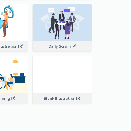
lustration
Daily Scrum
Blank Illustration
anning