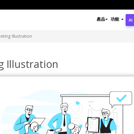
產品
功能
AI
ting Illustration
 Illustration