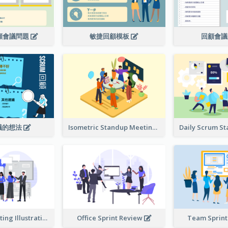
回顧會議問題
敏捷回顧模板
回顧會
議的想法
Isometric Standup Meeting Illustration
Standup Meeting Illustration
Office Sprint Review
Team Sprin