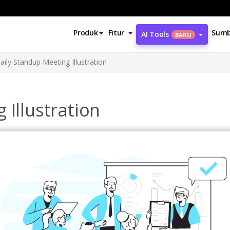
Produk
Fitur
Sumb
AI Tools
BARU
aily Standup Meeting Illustration
 Illustration