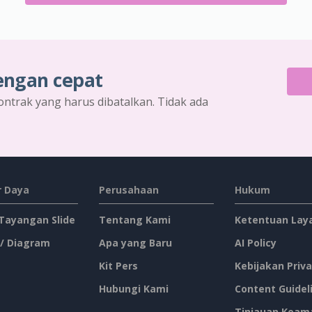
engan cepat
ontrak yang harus dibatalkan. Tidak ada
 Daya
Perusahaan
Hukum
 Tayangan Slide
Tentang Kami
Ketentuan Lay
 / Diagram
Apa yang Baru
AI Policy
Kit Pers
Kebijakan Priva
Hubungi Kami
Content Guidel
Tinjauan Keam