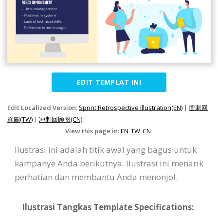
EDIT TEMPLAT INI
Edit Localized Version:
Sprint Retrospective Illustration(EN)
|
衝刺回
顧圖(TW)
|
冲刺回顾图(CN)
View this page in:
EN
TW
CN
Ilustrasi ini adalah titik awal yang bagus untuk
kampanye Anda berikutnya. Ilustrasi ini menarik
perhatian dan membantu Anda menonjol.
Ilustrasi Tangkas Template Specifications: