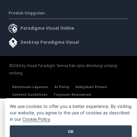
Produk Unggulan
Paradigma Visual Online
Desktop Paradigma Visual
©2026 by Visual Paradigm. Semua hak cipta dilindungi undang-
undang.
Ketentuan Layanan
AI Policy
Kebijakan Privasi
Content Guidelines
Tinjauan Keamanan
We use cookies to offer you a better experience. By visiting
our website, you agree to the use of cookies as described
in our
Cookie Policy
.
OK