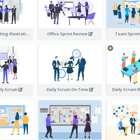
Standup Meeting Illustration
Office Sprint Review
Team Sprin
ily Scrum
Daily Scrum On Time
Daily Scrum Il