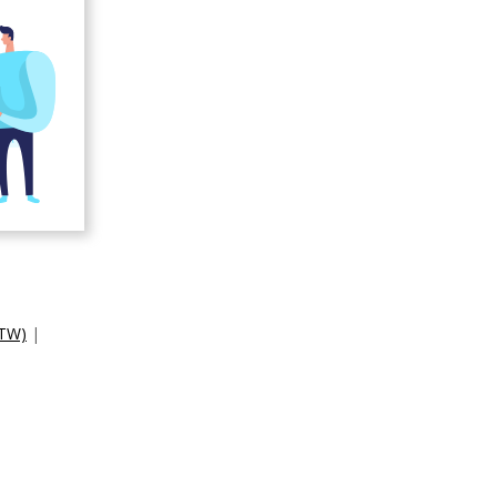
TW)
|