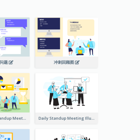
议问题
冲刺回顾图
Daily Scrum Standup Meeting Illustration
Daily Standup Meeting Illustration