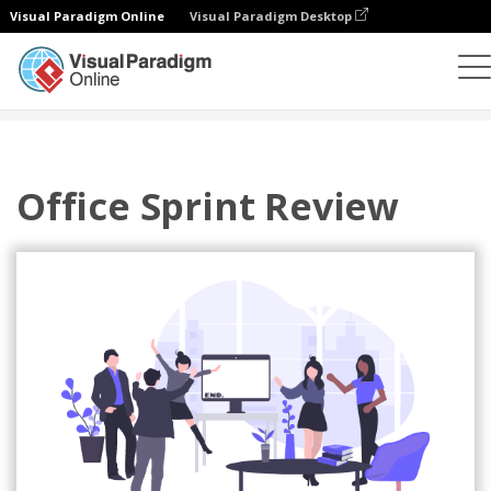
Visual Paradigm Online
Visual Paradigm Desktop
插图
模板
敏捷插图
Office Sprint Review
Office Sprint Review