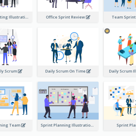
Standup Meeting Illustration
Office Sprint Review
Team Sprin
ily Scrum
Daily Scrum On Time
Daily Scrum Il
nning Team
Sprint Planning Illustration
Sprint Pl