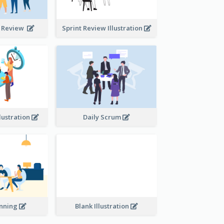
t Review
Sprint Review Illustration
lustration
Daily Scrum
Blank Illustration
anning