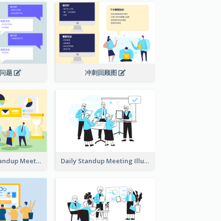
议问题
冲刺回顾图
Daily Scrum Standup Meeting Illustration
Daily Standup Meeting Illustration