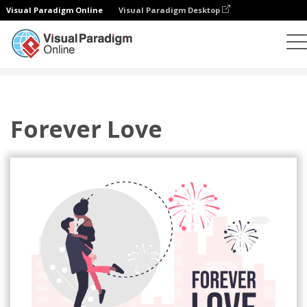
Visual Paradigm Online
Visual Paradigm Desktop
插圖
模板
關係插圖
Forever Love
Forever Love