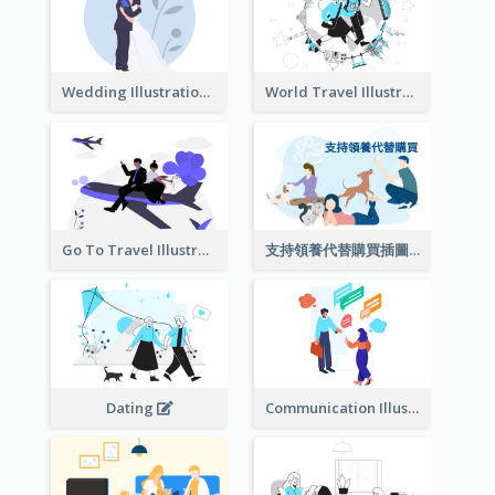
Wedding Illustration
World Travel Illustration
Go To Travel Illustration
支持領養代替購買插圖
Dating
Communication Illustration