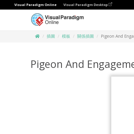
Visual Paradigm Online
Visual Paradigm Desktop
插圖
模板
關係插圖
Pigeon And Engag
Pigeon And Engagemen