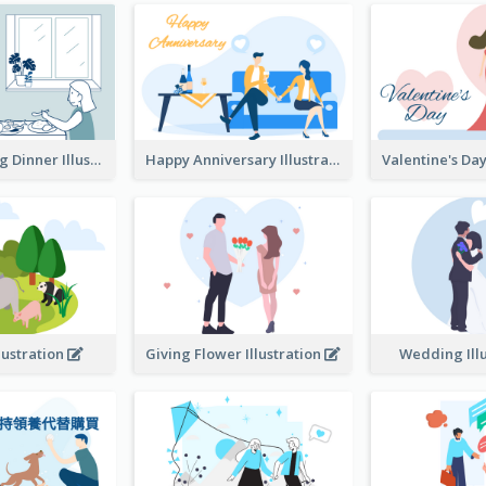
Couple Having Dinner Illustration
Happy Anniversary Illustration
llustration
Giving Flower Illustration
Wedding Ill