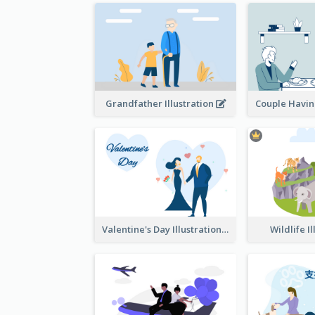
Grandfather Illustration
Valentine's Day Illustration
Wildlife I