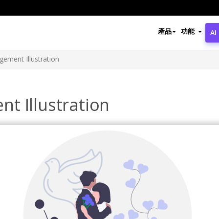
產品
功能
AI
ement Illustration
t Illustration