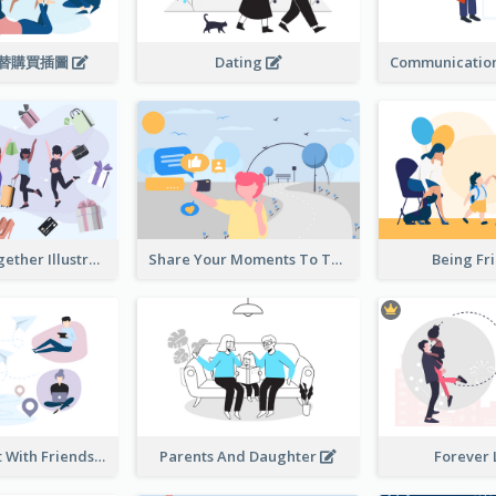
替購買插圖
Dating
Shopping Together Illustration
Share Your Moments To The World Illustration
Being Fr
Instantly Chat With Friends Illustration
Parents And Daughter
Forever