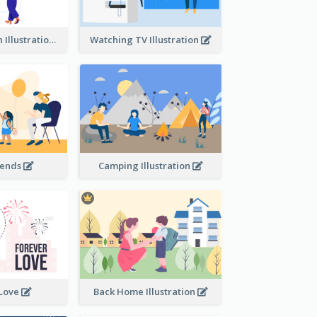
Communication Illustration
Watching TV Illustration
iends
Camping Illustration
 Love
Back Home Illustration