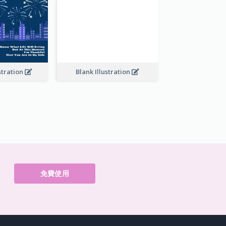
stration
Blank Illustration
免費使用