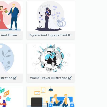
Valentine's Day And Flower Illustration
Pigeon And Engagement Illustration
ustration
World Travel Illustration