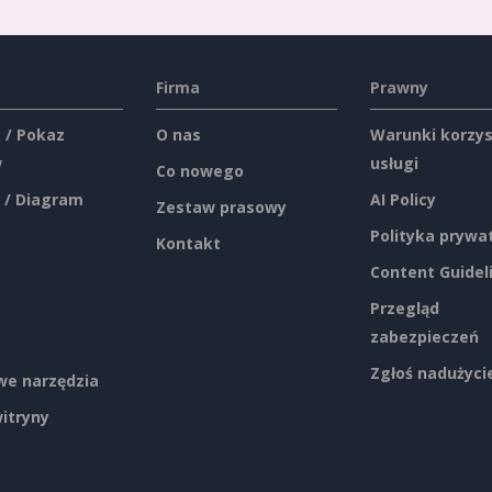
Firma
Prawny
 / Pokaz
O nas
Warunki korzys
w
usługi
Co nowego
 / Diagram
AI Policy
Zestaw prasowy
Polityka prywa
Kontakt
Content Guidel
Przegląd
zabezpieczeń
Zgłoś nadużyci
e narzędzia
itryny