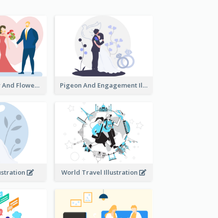
Valentine's Day And Flower Illustration
Pigeon And Engagement Illustration
ustration
World Travel Illustration