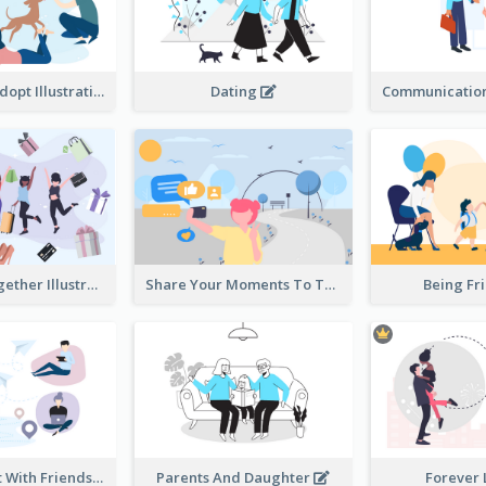
Don't Shop, Adopt Illustration
Dating
Shopping Together Illustration
Share Your Moments To The World Illustration
Being Fr
Instantly Chat With Friends Illustration
Parents And Daughter
Forever