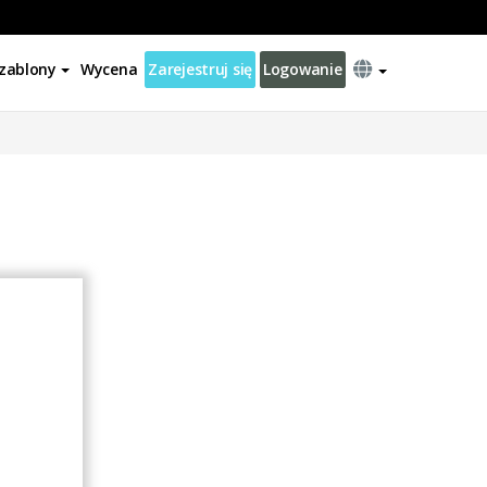
zablony
Wycena
Zarejestruj się
Logowanie