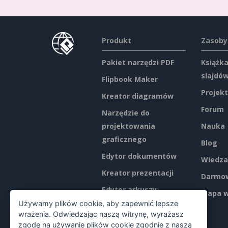
Produkt
Zasoby
Pakiet narzędzi PDF
Książka
slajdó
Flipbook Maker
Projekt
Kreator diagramów
Forum
Narzędzie do
projektowania
Nauka
graficznego
Blog
Edytor dokumentów
Wiedza
Kreator prezentacji
Darmow
Edytor arkuszy
Mapa w
kalkulacyjnych
Używamy plików cookie, aby zapewnić lepsze
wrażenia. Odwiedzając naszą witrynę, wyrażasz
Ceny
zgodę na używanie plików cookie zgodnie z naszą