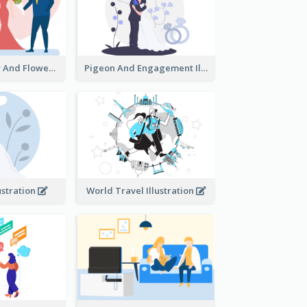
Valentine's Day And Flower Illustration
Pigeon And Engagement Illustration
ustration
World Travel Illustration