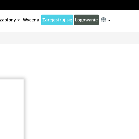
zablony
Wycena
Zarejestruj się
Logowanie