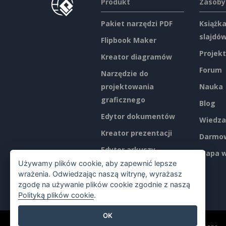
Produkt
Zasoby
Pakiet narzędzi PDF
Książka
slajdó
Flipbook Maker
Projekt
Kreator diagramów
Forum
Narzędzie do
projektowania
Nauka
graficznego
Blog
Edytor dokumentów
Wiedza
Kreator prezentacji
Darmow
Edytor arkuszy
Mapa w
kalkulacyjnych
Używamy plików cookie, aby zapewnić lepsze
wrażenia. Odwiedzając naszą witrynę, wyrażasz
Ceny
zgodę na używanie plików cookie zgodnie z naszą
Polityką plików cookie
.
OK