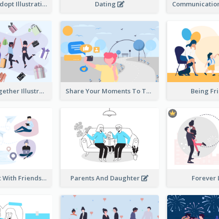
Don't Shop, Adopt Illustration
Dating
Shopping Together Illustration
Share Your Moments To The World Illustration
Being Fr
Instantly Chat With Friends Illustration
Parents And Daughter
Forever