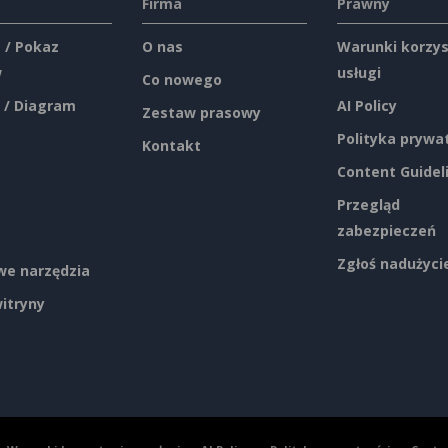
Firma
Prawny
 / Pokaz
O nas
Warunki korzys
w
usługi
Co nowego
 / Diagram
AI Policy
Zestaw prasowy
Polityka prywa
Kontakt
Content Guidel
Przegląd
zabezpieczeń
Zgłoś nadużyci
e narzędzia
itryny