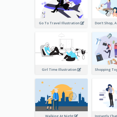
Go To Travel Illustration
Girl Time Illustration
Walking At Night