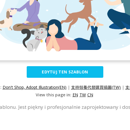
EDYTUJ TEN SZABLON
n:
Don't Shop, Adopt Illustration(EN)
|
支持領養代替購買插圖(TW)
|
支
View this page in:
EN
TW
CN
ablonu. Jest piękny i profesjonalnie zaprojektowany i d