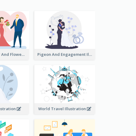
Valentine's Day And Flower Illustration
Pigeon And Engagement Illustration
ustration
World Travel Illustration