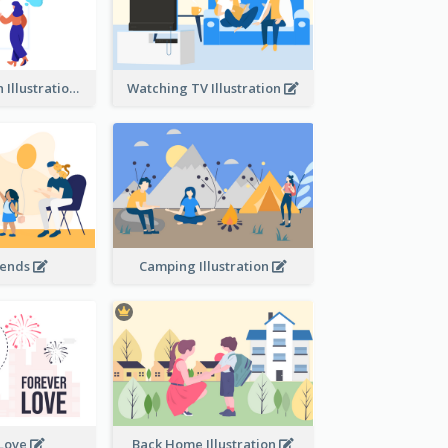
Communication Illustration
Watching TV Illustration
iends
Camping Illustration
 Love
Back Home Illustration