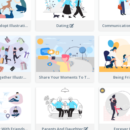
Don't Shop, Adopt Illustration
Dating
Shopping Together Illustration
Share Your Moments To The World Illustration
Being Fr
Instantly Chat With Friends Illustration
Parents And Daughter
Forever