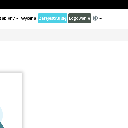
zablony
Wycena
Zarejestruj się
Logowanie