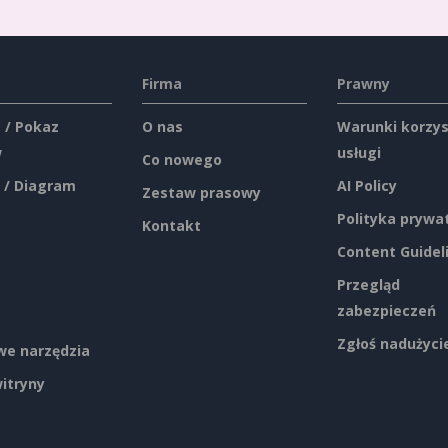
Firma
Prawny
 / Pokaz
O nas
Warunki korzys
w
usługi
Co nowego
 / Diagram
AI Policy
Zestaw prasowy
Polityka prywa
Kontakt
Content Guidel
Przegląd
zabezpieczeń
Zgłoś nadużyci
e narzędzia
itryny