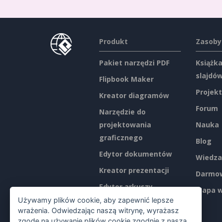
Produkt
Zasoby
Pakiet narzędzi PDF
Książka
slajdó
Flipbook Maker
Projekt
Kreator diagramów
Forum
Narzędzie do
projektowania
Nauka
graficznego
Blog
Edytor dokumentów
Wiedza
Kreator prezentacji
Darmow
Edytor arkuszy
Mapa w
kalkulacyjnych
Używamy plików cookie, aby zapewnić lepsze
wrażenia. Odwiedzając naszą witrynę, wyrażasz
Ceny
zgodę na używanie plików cookie zgodnie z naszą